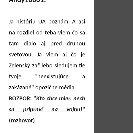
Andy16661:
Ja históriu UA poznám. A asi
na rozdiel od teba viem čo sa
tam dialo aj pred druhou
svetovou. Ja viem aj čo je
Zelenský zač lebo sledujem tie
tvoje "neexistujúce a
zakázané" opozične média ..
ROZPOR: "
Kto chce mier, nech
sa pripraví na vojnu!
"
(rozhovor)