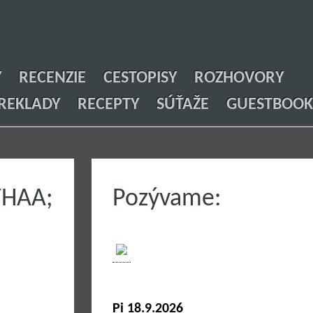
Y
RECENZIE
CESTOPISY
ROZHOVORY
REKLADY
RECEPTY
SÚŤAŽE
GUESTBOOK
HAA;
Pozývame:
Pi 18.9.2026