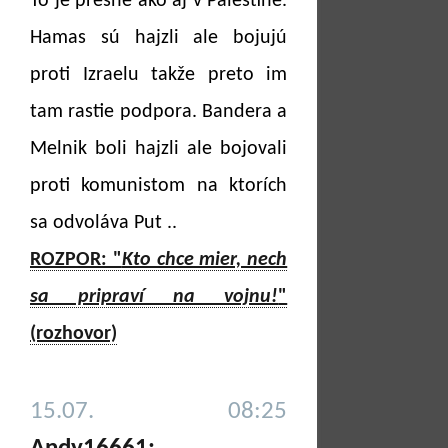
To je presne ako aj v Palestíne.
Hamas sú hajzli ale bojujú
proti Izraelu takže preto im
tam rastie podpora. Bandera a
Melnik boli hajzli ale bojovali
proti komunistom na ktorích
sa odvoláva Put ..
ROZPOR: "
Kto chce mier, nech
sa pripraví na vojnu!
"
(rozhovor)
15.07. 08:25