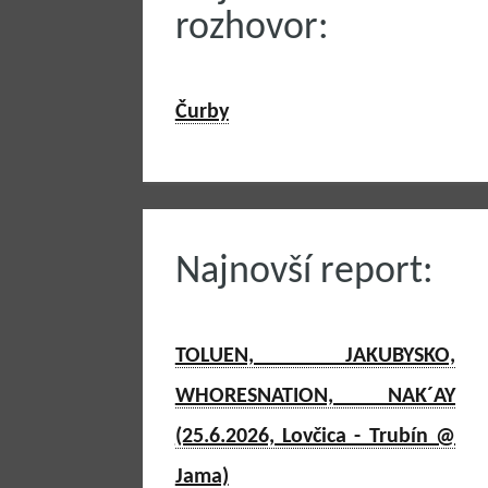
rozhovor:
Čurby
Najnovší report:
TOLUEN, JAKUBYSKO,
WHORESNATION, NAK´AY
(25.6.2026, Lovčica - Trubín @
Jama)