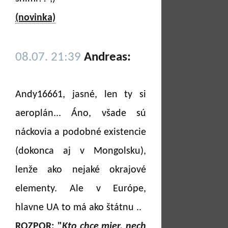
(novinka)
08.07. 21:39
Andreas:
Andy16661, jasné, len ty si
aeroplán... Áno, všade sú
náckovia a podobné existencie
(dokonca aj v Mongolsku),
lenže ako nejaké okrajové
elementy. Ale v Európe,
hlavne UA to má ako štátnu ..
ROZPOR: "
Kto chce mier, nech