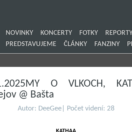
NOVINKY
KONCERTY
FOTKY
REPORT
PREDSTAVUJEME
ČLÁNKY
FANZINY
P
11.2025MY O VLKOCH, KAT
ejov @ Bašta
Autor: DeeGee| Počet videní: 28
KATHAA