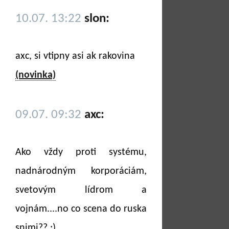
10.07. 13:22
slon:
axc, si vtipny asi ak rakovina
(novinka)
09.07. 09:32
axc:
Ako vždy proti systému,
nadnárodným korporáciám,
svetovým lídrom a
vojnám....no co scena do ruska
snimi?? ;)