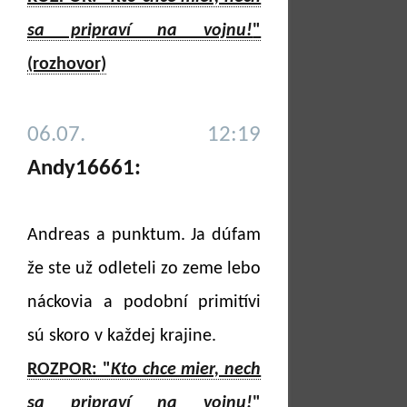
sa pripraví na vojnu!
"
(rozhovor)
06.07. 12:19
Andy16661:
Andreas a punktum. Ja dúfam
že ste už odleteli zo zeme lebo
náckovia a podobní primitívi
sú skoro v každej krajine.
ROZPOR: "
Kto chce mier, nech
sa pripraví na vojnu!
"