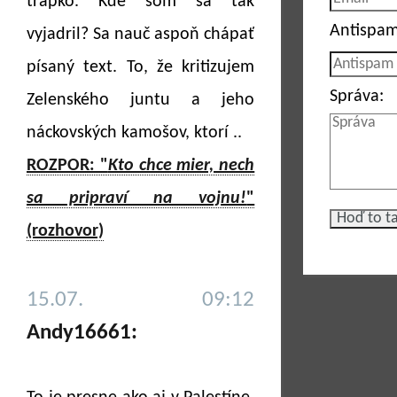
trapko. Kde som sa tak
Antispam
vyjadril? Sa nauč aspoň chápať
písaný text. To, že kritizujem
Správa:
Zelenského juntu a jeho
náckovských kamošov, ktorí ..
ROZPOR: "
Kto chce mier, nech
sa pripraví na vojnu!
"
(rozhovor)
15.07. 09:12
Andy16661: