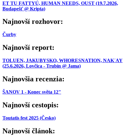
ET TU FATTYÚ, HUMAN NEEDS, OUST (19.7.2026,
Budapešť @ Kripta)
Najnovší rozhovor:
Čurby
Najnovší report:
TOLUEN, JAKUBYSKO, WHORESNATION, NAK´AY
(25.6.2026, Lovčica - Trubín @ Jama)
Najnovšia recenzia:
ŠANOV 1 - Konec světa 12"
Najnovší cestopis:
Toutatis fest 2025 (Česko)
Najnovší článok: