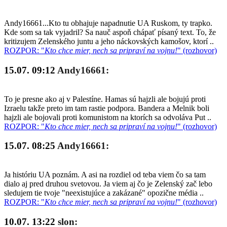
Andy16661...Kto tu obhajuje napadnutie UA Ruskom, ty trapko.
Kde som sa tak vyjadril? Sa nauč aspoň chápať písaný text. To, že
kritizujem Zelenského juntu a jeho náckovských kamošov, ktorí ..
ROZPOR: "
Kto chce mier, nech sa pripraví na vojnu!
" (rozhovor)
15.07. 09:12
Andy16661:
To je presne ako aj v Palestíne. Hamas sú hajzli ale bojujú proti
Izraelu takže preto im tam rastie podpora. Bandera a Melnik boli
hajzli ale bojovali proti komunistom na ktorích sa odvoláva Put ..
ROZPOR: "
Kto chce mier, nech sa pripraví na vojnu!
" (rozhovor)
15.07. 08:25
Andy16661:
Ja históriu UA poznám. A asi na rozdiel od teba viem čo sa tam
dialo aj pred druhou svetovou. Ja viem aj čo je Zelenský zač lebo
sledujem tie tvoje "neexistujúce a zakázané" opozične média ..
ROZPOR: "
Kto chce mier, nech sa pripraví na vojnu!
" (rozhovor)
10.07. 13:22
slon: