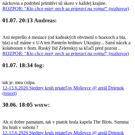
náckovia a podobní primitívi sú skoro v každej krajine.
ROZPOR: "
Kto chce mier, nech sa pripraví na vojnu!
" (rozhovor)
01.07. 20:13
Andreas:
Ani neprešlo 4 mesiace (od kadeakých obvinení o hoaxoch a bla,
bla) a už máme v UA ten Panteón hrdinov Ukrajiny... Samí nácek a
kolaborant v ňom. Ruský žid Zelenskyj sa kľačí pred pozost ..
ROZPOR: "
Kto chce mier, nech sa pripraví na vojnu!
" (rozhovor)
01.07. 18:34
fog:
tak je. mea culpa.
12-13.6.2026 Siedmy kruh priateľov Mošovce @ areál Drienok
(report)
30.06. 18:05
wsxw:
Ak si dobre pamatam, tak v piatok hrala kapela The Blots. Summa
Iru hrali v sobotu ?
12-13.6.2026 Siedmy kruh priateľov Mošovce @ areál Drienok