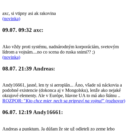
axc, si vtipny asi ak rakovina
(novinka)
09.07. 09:32
axc:
Ako vždy proti systému, nadnárodným korporáciám, svetovým
lídrom a vojnám....no co scena do ruska snimi?? ;)
(novinka)
08.07. 21:39
Andreas:
Andy16661, jasné, len ty si aeroplán... Áno, všade sú náckovia a
podobné existencie (dokonca aj v Mongolsku), lenže ako nejaké
okrajové elementy. Ale v Európe, hlavne UA to má ako štátnu ..
ROZPOR: "
Kto chce mier, nech sa pripraví na vojnu!
" (rozhovor)
06.07. 12:19
Andy16661:
Andreas a punktum. Ja dúfam že ste už odleteli zo zeme lebo