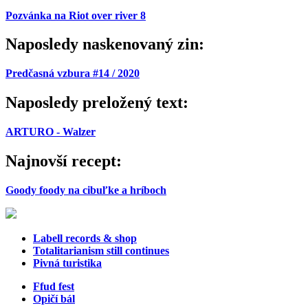
Pozvánka na Riot over river 8
Naposledy naskenovaný zin:
Predčasná vzbura #14 / 2020
Naposledy preložený text:
ARTURO - Walzer
Najnovší recept:
Goody foody na cibuľke a hríboch
Labell records & shop
Totalitarianism still continues
Pivná turistika
Ffud fest
Opičí bál