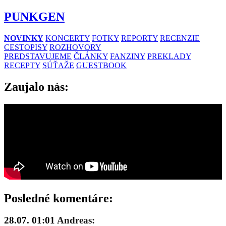
PUNKGEN
NOVINKY
KONCERTY
FOTKY
REPORTY
RECENZIE
CESTOPISY
ROZHOVORY
PREDSTAVUJEME
ČLÁNKY
FANZINY
PREKLADY
RECEPTY
SÚŤAŽE
GUESTBOOK
Zaujalo nás:
Posledné komentáre:
28.07. 01:01
Andreas: