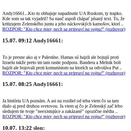
Andy16661...Kto tu obhajuje napadnutie UA Ruskom, ty trapko.
Kde som sa tak vyjadril? Sa nauč aspoň chápať písaný text. To, že
kritizujem Zelenského juntu a jeho náckovských kamošov, ktorí ..
ROZPOR: "
Kto chce mier, nech sa pripraví na vojnu!
" (rozhovor)
15.07. 09:12
Andy16661:
To je presne ako aj v Palestíne. Hamas sú hajzli ale bojujú proti
Izraelu takže preto im tam rastie podpora. Bandera a Melnik boli
hajzli ale bojovali proti komunistom na ktorích sa odvoláva Put ..
ROZPOR: "
Kto chce mier, nech sa pripraví na vojnu!
" (rozhovor)
15.07. 08:25
Andy16661:
Ja históriu UA poznám. A asi na rozdiel od teba viem čo sa tam
dialo aj pred druhou svetovou. Ja viem aj čo je Zelenský zač lebo
sledujem tie tvoje "neexistujúce a zakázané" opozične média ..
ROZPOR: "
Kto chce mier, nech sa pripraví na vojnu!
" (rozhovor)
10.07. 13:22
slon: