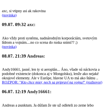
axc, si vtipny asi ak rakovina
(novinka)
09.07. 09:32
axc:
Ako vždy proti systému, nadnárodným korporáciám, svetovým
lídrom a vojnám....no co scena do ruska snimi?? ;)
(novinka)
08.07. 21:39
Andreas:
Andy16661, jasné, len ty si aeroplán... Áno, všade sú náckovia a
podobné existencie (dokonca aj v Mongolsku), lenže ako nejaké
okrajové elementy. Ale v Európe, hlavne UA to má ako štátnu ..
ROZPOR: "
Kto chce mier, nech sa pripraví na vojnu!
" (rozhovor)
06.07. 12:19
Andy16661:
Andreas a punktum. Ja dúfam že ste už odleteli zo zeme lebo