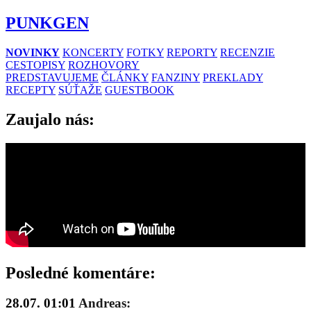
PUNKGEN
NOVINKY
KONCERTY
FOTKY
REPORTY
RECENZIE
CESTOPISY
ROZHOVORY
PREDSTAVUJEME
ČLÁNKY
FANZINY
PREKLADY
RECEPTY
SÚŤAŽE
GUESTBOOK
Zaujalo nás:
Posledné komentáre:
28.07. 01:01
Andreas: