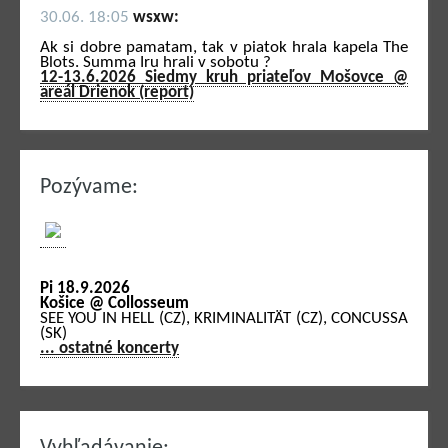
30.06. 18:05
wsxw:
Ak si dobre pamatam, tak v piatok hrala kapela The
Blots. Summa Iru hrali v sobotu ?
12-13.6.2026 Siedmy kruh priateľov Mošovce @
areál Drienok (report)
Pozývame:
Pi 18.9.2026
Košice @ Collosseum
SEE YOU IN HELL (CZ), KRIMINALITÄT (CZ), CONCUSSA
(SK)
... ostatné koncerty