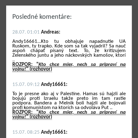
Posledné komentáre:
28.07. 01:01
Andreas:
Andy16661...Kto tu obhajuje napadnutie UA
Ruskom, ty trapko. Kde som sa tak vyjadril? Sa nauč
aspoň chápať písaný text. To, že kritizujem
Zelenského juntu a jeho náckovských kamošov, ktorí
..
ROZPOR: "
Kto chce mier, nech sa pripraví na
vojnu!
" (rozhovor)
15.07. 09:12
Andy16661:
To je presne ako aj v Palestíne. Hamas sú hajzli ale
bojujú proti Izraelu takže preto im tam rastie
podpora. Bandera a Melnik boli hajzli ale bojovali
proti komunistom na ktorích sa odvoláva Put ..
ROZPOR: "
Kto chce mier, nech sa pripraví na
vojnu!
" (rozhovor)
15.07. 08:25
Andy16661: