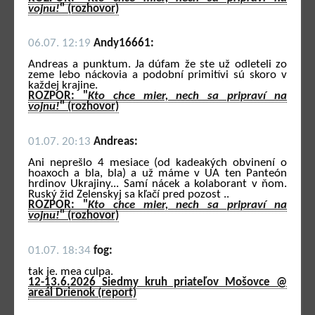
vojnu!
" (rozhovor)
06.07. 12:19
Andy16661:
Andreas a punktum. Ja dúfam že ste už odleteli zo
zeme lebo náckovia a podobní primitívi sú skoro v
každej krajine.
ROZPOR: "
Kto chce mier, nech sa pripraví na
vojnu!
" (rozhovor)
01.07. 20:13
Andreas:
Ani neprešlo 4 mesiace (od kadeakých obvinení o
hoaxoch a bla, bla) a už máme v UA ten Panteón
hrdinov Ukrajiny... Samí nácek a kolaborant v ňom.
Ruský žid Zelenskyj sa kľačí pred pozost ..
ROZPOR: "
Kto chce mier, nech sa pripraví na
vojnu!
" (rozhovor)
01.07. 18:34
fog:
tak je. mea culpa.
12-13.6.2026 Siedmy kruh priateľov Mošovce @
areál Drienok (report)