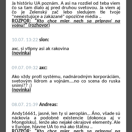
Ja históriu UA poznám. A asi na rozdiel od teba viem
čo sa tam dialo aj pred druhou svetovou. Ja viem aj
čo je Zelenský zač lebo sledujem tie tvoje
"neexistujúce a zakázané" opozične média ..
ROZPOR: "
Kto chce mier, nech sa pripraví na
vojnu!
" (rozhovor)
10.07. 13:22
slon:
axc, si vtipny asi ak rakovina
(novinka)
09.07. 09:32
axc:
Ako vždy proti systému, nadnárodným korporáciám,
svetovým lídrom a vojnám....no co scena do ruska
snimi?? ;)
(novinka)
08.07. 21:39
Andreas:
Andy16661, jasné, len ty si aeroplán... Áno, všade sú
náckovia a podobné existencie (dokonca aj v
Mongolsku), lenže ako nejaké okrajové elementy. Ale
v Európe, hlavne UA to má ako štátnu ..
ROZPOR: "
Kto chce mier, nech sa pripraví na