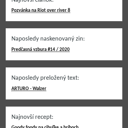
Najnovší článok:
Pozvánka na Riot over river 8
Naposledy naskenovaný zin:
Predčasná vzbura #14 / 2020
Naposledy preložený text:
ARTURO - Walzer
Najnovší recept:
Goody foody na cibuľke a hríboch