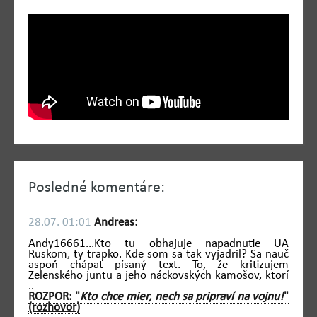
Posledné komentáre:
28.07. 01:01
Andreas:
Andy16661...Kto tu obhajuje napadnutie UA
Ruskom, ty trapko. Kde som sa tak vyjadril? Sa nauč
aspoň chápať písaný text. To, že kritizujem
Zelenského juntu a jeho náckovských kamošov, ktorí
..
ROZPOR: "
Kto chce mier, nech sa pripraví na vojnu!
"
(rozhovor)