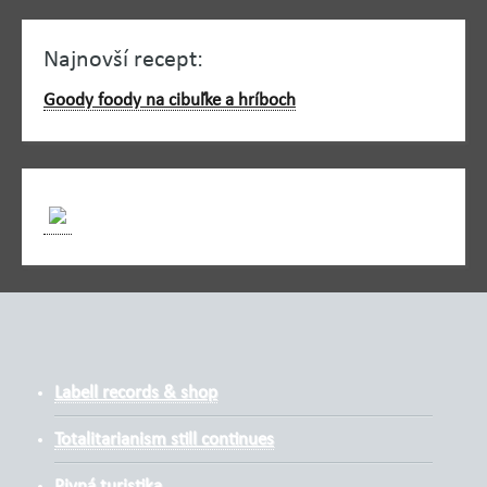
Najnovší recept:
Goody foody na cibuľke a hríboch
Labell records & shop
Totalitarianism still continues
Pivná turistika