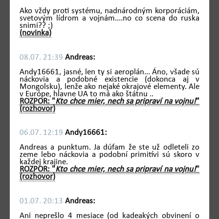
Ako vždy proti systému, nadnárodným korporáciám,
svetovým lídrom a vojnám....no co scena do ruska
snimi?? ;)
(novinka)
08.07. 21:39
Andreas:
Andy16661, jasné, len ty si aeroplán... Áno, všade sú
náckovia a podobné existencie (dokonca aj v
Mongolsku), lenže ako nejaké okrajové elementy. Ale
v Európe, hlavne UA to má ako štátnu ..
ROZPOR: "
Kto chce mier, nech sa pripraví na vojnu!
"
(rozhovor)
06.07. 12:19
Andy16661:
Andreas a punktum. Ja dúfam že ste už odleteli zo
zeme lebo náckovia a podobní primitívi sú skoro v
každej krajine.
ROZPOR: "
Kto chce mier, nech sa pripraví na vojnu!
"
(rozhovor)
01.07. 20:13
Andreas:
Ani neprešlo 4 mesiace (od kadeakých obvinení o