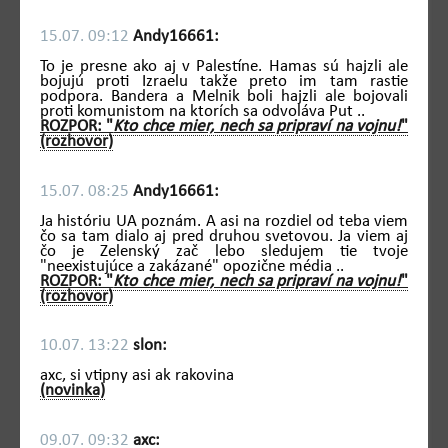
15.07. 09:12
Andy16661:
To je presne ako aj v Palestíne. Hamas sú hajzli ale
bojujú proti Izraelu takže preto im tam rastie
podpora. Bandera a Melnik boli hajzli ale bojovali
proti komunistom na ktorích sa odvoláva Put ..
ROZPOR: "
Kto chce mier, nech sa pripraví na vojnu!
"
(rozhovor)
15.07. 08:25
Andy16661:
Ja históriu UA poznám. A asi na rozdiel od teba viem
čo sa tam dialo aj pred druhou svetovou. Ja viem aj
čo je Zelenský zač lebo sledujem tie tvoje
"neexistujúce a zakázané" opozične média ..
ROZPOR: "
Kto chce mier, nech sa pripraví na vojnu!
"
(rozhovor)
10.07. 13:22
slon:
axc, si vtipny asi ak rakovina
(novinka)
09.07. 09:32
axc: