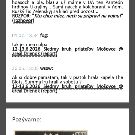
hoaxoch a bla, bla) a už máme v UA ten Panteón
hrdinov Ukrajiny... Samí nácek a kolaborant v ňom.
Ruský žid Zelenskyj sa kľačí pred pozost ..
ROZPOR: "
Kto chce mier, nech sa pripraví na vojnu!
"
(rozhovor)
01.07. 18:34
fog:
tak je. mea culpa.
12-13.6.2026 Siedmy kruh priateľov Mošovce @
areál Drienok (report)
30.06. 18:05
wsxw:
Ak si dobre pamatam, tak v piatok hrala kapela The
Blots. Summa Iru hrali v sobotu ?
12-13.6.2026 Siedmy kruh priateľov Mošovce @
areál Drienok (report)
Pozývame: