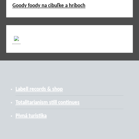
Goody foody na cibuľke a hríboch
Labell records & shop
Totalitarianism still continues
Pivná turistika