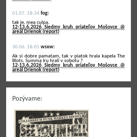
01.07. 18:34
fog:
tak je. mea culpa.
12-13.6.2026 Siedmy kruh priateľov Mošovce @
areál Drienok (report)
30.06. 18:05
wsxw:
Ak si dobre pamatam, tak v piatok hrala kapela The
Blots. Summa Iru hrali v sobotu ?
12-13.6.2026 Siedmy kruh priateľov Mošovce @
areál Drienok (report)
Pozývame: