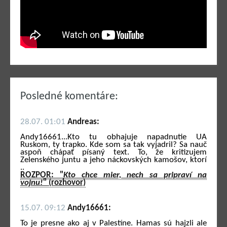
Posledné komentáre:
28.07. 01:01
Andreas:
Andy16661...Kto tu obhajuje napadnutie UA
Ruskom, ty trapko. Kde som sa tak vyjadril? Sa nauč
aspoň chápať písaný text. To, že kritizujem
Zelenského juntu a jeho náckovských kamošov, ktorí
..
ROZPOR: "
Kto chce mier, nech sa pripraví na
vojnu!
" (rozhovor)
15.07. 09:12
Andy16661:
To je presne ako aj v Palestíne. Hamas sú hajzli ale