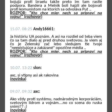
bojujú proti Izraelu takže preto im tam rastie
podpora. Bandera a Melnik boli hajzli ale bojovali
proti komunistom na ktorích sa odvoláva Put ..
ROZPOR: "
Kto chce mier, nech sa pripraví na
vojnu!
" (rozhovor)
15.07. 08:25
Andy16661:
Ja históriu UA poznám. A asi na rozdiel od teba viem
čo sa tam dialo aj pred druhou svetovou. Ja viem aj
čo je Zelenský zač lebo sledujem tie tvoje
"neexistujúce a zakázané" opozične média ..
ROZPOR: "
Kto chce mier, nech sa pripraví na
vojnu!
" (rozhovor)
10.07. 13:22
slon:
axc, si vtipny asi ak rakovina
(novinka)
09.07. 09:32
axc:
Ako vždy proti systému, nadnárodným korporáciám,
svetovým lídrom a vojnám....no co scena do ruska
snimi?? ;)
(novinka)