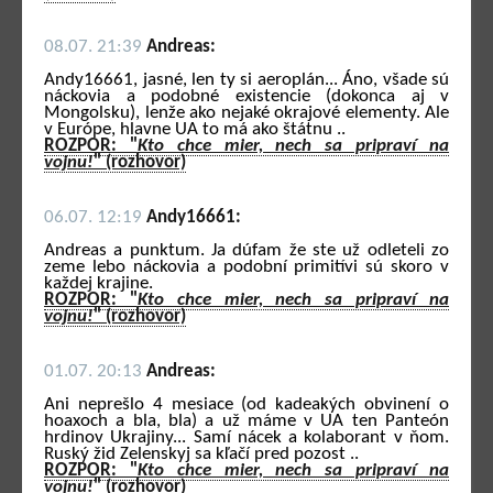
08.07. 21:39
Andreas:
Andy16661, jasné, len ty si aeroplán... Áno, všade sú
náckovia a podobné existencie (dokonca aj v
Mongolsku), lenže ako nejaké okrajové elementy. Ale
v Európe, hlavne UA to má ako štátnu ..
ROZPOR: "
Kto chce mier, nech sa pripraví na
vojnu!
" (rozhovor)
06.07. 12:19
Andy16661:
Andreas a punktum. Ja dúfam že ste už odleteli zo
zeme lebo náckovia a podobní primitívi sú skoro v
každej krajine.
ROZPOR: "
Kto chce mier, nech sa pripraví na
vojnu!
" (rozhovor)
01.07. 20:13
Andreas:
Ani neprešlo 4 mesiace (od kadeakých obvinení o
hoaxoch a bla, bla) a už máme v UA ten Panteón
hrdinov Ukrajiny... Samí nácek a kolaborant v ňom.
Ruský žid Zelenskyj sa kľačí pred pozost ..
ROZPOR: "
Kto chce mier, nech sa pripraví na
vojnu!
" (rozhovor)