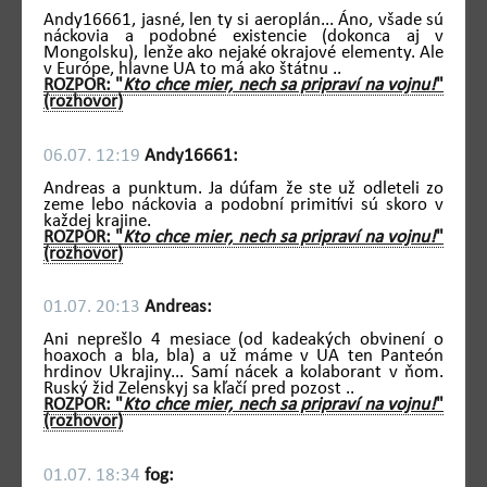
Andy16661, jasné, len ty si aeroplán... Áno, všade sú
náckovia a podobné existencie (dokonca aj v
Mongolsku), lenže ako nejaké okrajové elementy. Ale
v Európe, hlavne UA to má ako štátnu ..
ROZPOR: "
Kto chce mier, nech sa pripraví na vojnu!
"
(rozhovor)
06.07. 12:19
Andy16661:
Andreas a punktum. Ja dúfam že ste už odleteli zo
zeme lebo náckovia a podobní primitívi sú skoro v
každej krajine.
ROZPOR: "
Kto chce mier, nech sa pripraví na vojnu!
"
(rozhovor)
01.07. 20:13
Andreas:
Ani neprešlo 4 mesiace (od kadeakých obvinení o
hoaxoch a bla, bla) a už máme v UA ten Panteón
hrdinov Ukrajiny... Samí nácek a kolaborant v ňom.
Ruský žid Zelenskyj sa kľačí pred pozost ..
ROZPOR: "
Kto chce mier, nech sa pripraví na vojnu!
"
(rozhovor)
01.07. 18:34
fog: