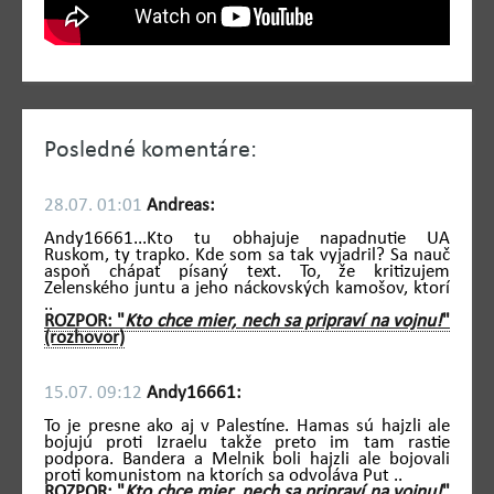
Posledné komentáre:
28.07. 01:01
Andreas:
Andy16661...Kto tu obhajuje napadnutie UA
Ruskom, ty trapko. Kde som sa tak vyjadril? Sa nauč
aspoň chápať písaný text. To, že kritizujem
Zelenského juntu a jeho náckovských kamošov, ktorí
..
ROZPOR: "
Kto chce mier, nech sa pripraví na vojnu!
"
(rozhovor)
15.07. 09:12
Andy16661:
To je presne ako aj v Palestíne. Hamas sú hajzli ale
bojujú proti Izraelu takže preto im tam rastie
podpora. Bandera a Melnik boli hajzli ale bojovali
proti komunistom na ktorích sa odvoláva Put ..
ROZPOR: "
Kto chce mier, nech sa pripraví na vojnu!
"