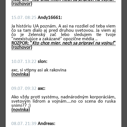
(rozhovor)
15.07. 08:25
Andy16661:
Ja históriu UA poznám. A asi na rozdiel od teba viem
čo sa tam dialo aj pred druhou svetovou. Ja viem aj
čo je Zelenský zač lebo sledujem tie tvoje
"neexistujúce a zakázané" opozične média ..
ROZPOR: "
Kto chce mier, nech sa pripraví na vojnu!
"
(rozhovor)
10.07. 13:22
slon:
axc, si vtipny asi ak rakovina
(novinka)
09.07. 09:32
axc:
Ako vždy proti systému, nadnárodným korporáciám,
svetovým lídrom a vojnám....no co scena do ruska
snimi?? ;)
(novinka)
08.07. 21:39
Andreas: