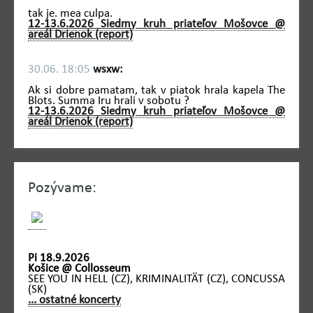
tak je. mea culpa.
12-13.6.2026 Siedmy kruh priateľov Mošovce @
areál Drienok (report)
30.06. 18:05
wsxw:
Ak si dobre pamatam, tak v piatok hrala kapela The
Blots. Summa Iru hrali v sobotu ?
12-13.6.2026 Siedmy kruh priateľov Mošovce @
areál Drienok (report)
Pozývame:
Pi 18.9.2026
Košice @ Collosseum
SEE YOU IN HELL (CZ), KRIMINALITÄT (CZ), CONCUSSA
(SK)
... ostatné koncerty