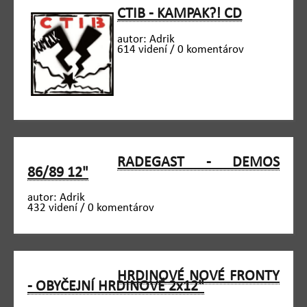
CTIB - KAMPAK?! CD
autor: Adrik
614 videní / 0 komentárov
RADEGAST - DEMOS
86/89 12"
autor: Adrik
432 videní / 0 komentárov
HRDINOVÉ NOVÉ FRONTY
- OBYČEJNÍ HRDINOVÉ 2x12"