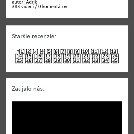
autor: Adrik
383 videní / 0 komentárov
Staršie recenzie:
#
[1]
[2]
[3]
[4]
[5]
[6]
[7]
[8]
[9]
[10]
[11]
[12]
[13]
[14]
[15]
[16]
[17]
[18]
[19]
[20]
[21]
[22]
[23]
[24]
[25]
[26]
[27]
[28]
[29]
[30]
[31]
[32]
[33]
[34]
[35]
Zaujalo nás: