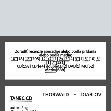
Zoradiť recenzie
abecedne
alebo
podľa pridania
alebo podľa média:
10"
[18]
12"
[205]
12"+7"
[1]
2x12"
[4]
3"
[1]
5"
[10]
6"
[1]
7"
[181]
CD
[158]
CDr
[44]
doubleCD
[2]
DVD
[1]
MC
[62]
všetky
[688].
THORWALD - DIABLOV
TANEC CD
autor: Fog