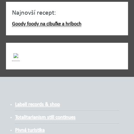
Najnovší recept:
Goody foody na cibuľke a hríboch
Labell records & shop
Totalitarianism still continues
Pivná turistika