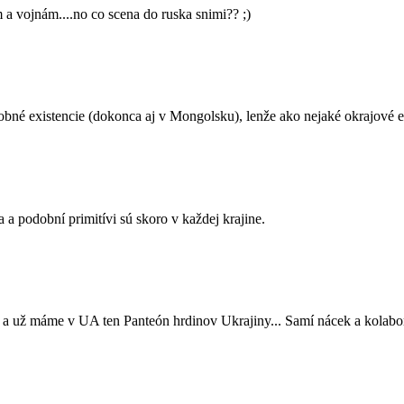
 vojnám....no co scena do ruska snimi?? ;)
dobné existencie (dokonca aj v Mongolsku), lenže ako nejaké okrajové e
 a podobní primitívi sú skoro v každej krajine.
 a už máme v UA ten Panteón hrdinov Ukrajiny... Samí nácek a kolabor