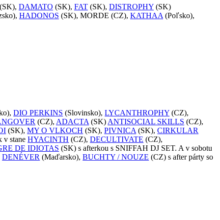
(SK),
DAMATO
(SK),
FAT
(SK),
DISTROPHY
(SK)
zsko),
HADONOS
(SK), MORDE (CZ),
KATHAA
(Poľsko),
ko),
DIO PERKINS
(Slovinsko),
LYCANTHROPHY
(CZ),
ANGOVER
(CZ),
ADACTA
(SK)
ANTISOCIAL SKILLS
(CZ),
OI
(SK),
MY O VLKOCH
(SK),
PIVNICA
(SK),
CIRKULAR
k v stane
HYACINTH
(CZ),
DECULTIVATE
(CZ),
RE DE IDIOTAS
(SK) s afterkou s SNIFFAH DJ SET. A v sobotu
,
DENÉVER
(Maďarsko),
BUCHTY / NOUZE
(CZ) s after párty so