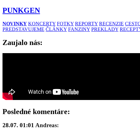
PUNKGEN
NOVINKY
KONCERTY
FOTKY
REPORTY
RECENZIE
CESTO
PREDSTAVUJEME
ČLÁNKY
FANZINY
PREKLADY
RECEPT
Zaujalo nás:
Posledné komentáre:
28.07. 01:01
Andreas: