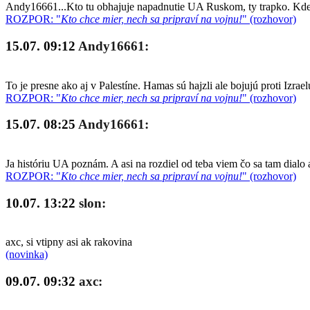
Andy16661...Kto tu obhajuje napadnutie UA Ruskom, ty trapko. Kde so
ROZPOR: "
Kto chce mier, nech sa pripraví na vojnu!
" (rozhovor)
15.07. 09:12
Andy16661:
To je presne ako aj v Palestíne. Hamas sú hajzli ale bojujú proti Izrae
ROZPOR: "
Kto chce mier, nech sa pripraví na vojnu!
" (rozhovor)
15.07. 08:25
Andy16661:
Ja históriu UA poznám. A asi na rozdiel od teba viem čo sa tam dialo 
ROZPOR: "
Kto chce mier, nech sa pripraví na vojnu!
" (rozhovor)
10.07. 13:22
slon:
axc, si vtipny asi ak rakovina
(novinka)
09.07. 09:32
axc: