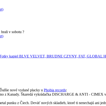
rt)
hrali v sobotu ?
rt)
Fotky kapiel BLVE VELVET, BRUDNE CZYNY, FAT, GLOBA
Ďalšie nové vydané placky u
Phobia records
:
erno z Kanady. Škaredá vykrádačka DISCHARGE & ANTI - CIMEX versu
tal punku z Čiech. Deväť nových skladieb, ktoré ti nenechajú ani jednu