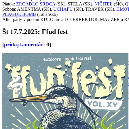
Piatok:
ZRCADLO SRDCA
(SK), STELA (SK),
NIČITEĽ
(SK),
Q
Sobota: AMENTMA (SK),
UCHAFU
(SK), TRAVEX (SK),
HMO
PLAGUE BOMB
(Taliansko)
After párty v podaní KULO.are a DJs ERREKTOR, MAUZER a 
Št 17.7.2025: Ffud fest
[
pridaj komentár
: 0]