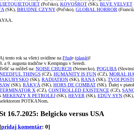
UIETQUIETQUIET
(Poľsko),
KOVOŠROT
(SK),
BLVE VELVET
TA
(SK),
BRUDNE CZYNY
(Poľsko),
GLOBAL HORROR
(Francú
RAYAA.
Aj tento rok sa všetci uvidíme na
Ffud
e (
plagát
)!
8. a 9. augusta tradične v Kempingu v Seredi.
Tešiť sa môžeš na:
NOISE CHURCH
(Nemecko),
POGUBA
(Slovins
NEEDFUL THINGS
(CZ),
HUMANITY IS FUN
(CZ),
MORAL H
JAKUBYSKO
(SK),
RADIATION
(SK),
RANA
(SK),
TVOI POST
SAW
(SK),
RÄKVÄ
(SK),
HORS DE COMBAT
(SK). Ďalej v piato
TERMINATOR X
(CZ),
CONTROLLED EXISTENCE
(CZ),
SANG
s
MEKENZY X PETROLEJ
(SK),
HEVER
(SK),
EDÚV SYN
(SK)
selektorom POTKANom.
St 16.7.2025: Belgicko versus USA
[
pridaj komentár
: 0]