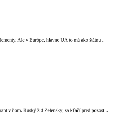
lementy. Ale v Európe, hlavne UA to má ako štátnu ..
ant v ňom. Ruský žid Zelenskyj sa kľačí pred pozost ..