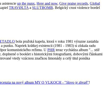
a asistencie
up the punx
,
Here and now
,
Give praise records
,
Global
 kapiel
TRAVØLTA
a
SLUTBOMB
. Belgický crust violence bordel
ETADLO
bola pražská kapela, ktorá v roku 1981 výrazne zasiahla
unku. Napriek krátkej existencii (1981 - 1983) si získala radu
a odpor komunistického režimu. U
PHR
teraz vychádza album "
... still
y, doplnené o booklet s historickými fotografiami, dobovými článkami
irované vtedy vzácnou značkou limonády a celý titul ponúka
ecenzia na nový album MY O VLKOCH - "
Slovo je zbraň
"
!