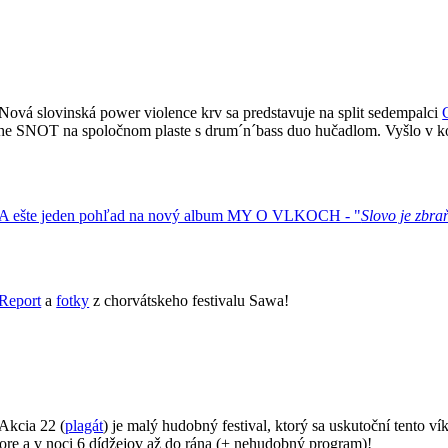
Nová slovinská power violence krv sa predstavuje na split sedempalci
 na spoločnom plaste s drum´n´bass duo hučadlom. Vyšlo v ko
A ešte jeden pohľad na nový album MY O VLKOCH - "
Slovo je zbra
Report
a
fotky
z chorvátskeho festivalu Sawa!
Akcia 22 (
plagát
) je malý hudobný festival, ktorý sa uskutoční tento v
re a v noci 6 dídžejov až do rána (+ nehudobný program)!