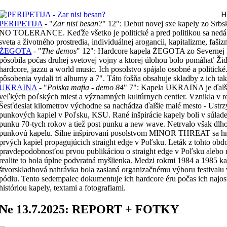
H
PERIPETIJA
- "
Zar nisi besan?
" 12": Debut novej sxe kapely zo Srb
NO TOLERANCE. Keďže všetko je politické a pred politikou sa nedá uti
sveta a životného prostredia, individuálnej arogancii, kapitalizme, faši
ŻEGOTA
- "
The demos
" 12": Hardcore kapela ŻEGOTA zo Severnej Ka
pôsobila počas druhej svetovej vojny a ktorej úlohou bolo pomáhať Ži
hardcore, jazzu a world music. Ich posolstvo spájalo osobné a politick
pôsobenia vydali tri albumy a 7". Táto fošňa obsahuje skladby z ich t
UKRAINA
- "
Polska mafia - demo 84
" 7": Kapela UKRAINA je ďalším
veľkých poľských miest a významných kultúrnych centier. Vznikla v
Šesťdesiat kilometrov východne sa nachádza ďalšie malé mesto - Ustr
punkových kapiel v Poľsku, KSU. Rané inšpirácie kapely boli v súlade
punku 70-tych rokov a tiež post punku a new wave. Netrvalo však dlho 
punkovú kapelu. Silne inšpirovaní posolstvom MINOR THREAT sa hneď
prvých kapiel propagujúcich straight edge v Poľsku. Leták z tohto obdo
pravdepodobnosťou prvou publikáciou o straight edge v Poľsku alebo 
realite to bola úplne podvratná myšlienka. Medzi rokmi 1984 a 1985 kape
štvorskladbová nahrávka bola zaslaná organizačnému výboru festivalu v
pódiu. Tento sedempalec dokumentuje ich hardcore éru počas ich najost
históriou kapely, textami a fotografiami.
Ne 13.7.2025: REPORT + FOTKY