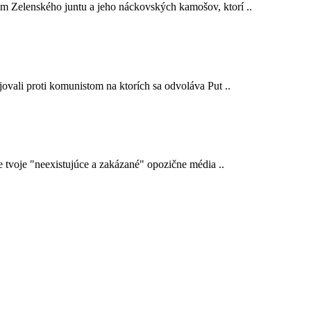
em Zelenského juntu a jeho náckovských kamošov, ktorí ..
ojovali proti komunistom na ktorích sa odvoláva Put ..
e tvoje "neexistujúce a zakázané" opozične média ..