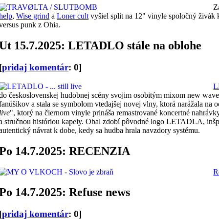
Z
help
,
Wise grind
a
Loner cult
vyšiel split na 12" vinyle spoločný živák
versus punk z Ohia.
Ut 15.7.2025: LETADLO stále na oblohe
[
pridaj komentár
: 0]
L
do československej hudobnej scény svojim osobitým mixom new wave a p
fanúšikov a stala se symbolom vtedajšej novej vlny, ktorá narážala n
live
", ktorý na čiernom vinyle prináša remastrované koncertné nahrávk
a stručnou históriou kapely. Obal zdobí pôvodné logo LETADLA, inšp
autentický návrat k dobe, kedy sa hudba hrala navzdory systému.
Po 14.7.2025: RECENZIA
R
Po 14.7.2025: Refuse news
[
pridaj komentár
: 0]