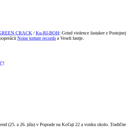
GREEN CRACK
/
Ku-RI-BOH
: Grind violence fastaker z Postojnej
operácii
Noise torture records
a Veseli fantje.
ň
"
!
íkend (25. a 26. júla) v Poprade na Koľaji 22 a vonku okolo. Tradične