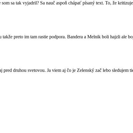
m sa tak vyjadril? Sa nauč aspoň chápať písaný text. To, že kritizuj
lu takže preto im tam rastie podpora. Bandera a Melnik boli hajzli ale b
aj pred druhou svetovou. Ja viem aj čo je Zelenský zač lebo sledujem ti