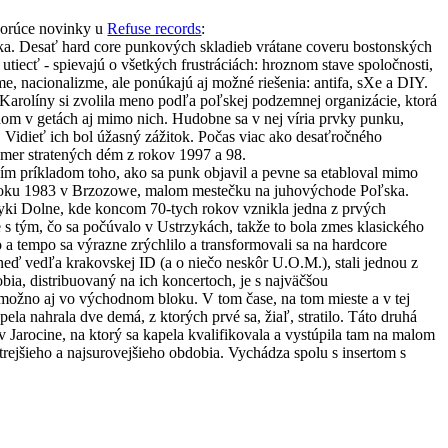
orúce novinky u
Refuse records
:
ska. Desať hard core punkových skladieb vrátane coveru bostonských
ecť - spievajú o všetkých frustráciách: hroznom stave spoločnosti,
zme, nacionalizme, ale ponúkajú aj možné riešenia: antifa, sXe a DIY.
rolíny si zvolila meno podľa poľskej podzemnej organizácie, ktorá
dom v getách aj mimo nich. Hudobne sa v nej víria prvky punku,
é. Vidieť ich bol úžasný zážitok. Počas viac ako desaťročného
akmer stratených dém z rokov 1997 a 98.
 príkladom toho, ako sa punk objavil a pevne sa etabloval mimo
 roku 1983 v Brzozowe, malom mestečku na juhovýchode Poľska.
zyki Dolne, kde koncom 70-tych rokov vznikla jedna z prvých
 s tým, čo sa počúvalo v Ustrzykách, takže to bola zmes klasického
a tempo sa výrazne zrýchlilo a transformovali sa na hardcore
 vedľa krakovskej ID (a o niečo neskôr U.O.M.), stali jednou z
bia, distribuovaný na ich koncertoch, je s najväčšou
možno aj vo východnom bloku. V tom čase, na tom mieste a v tej
la nahrala dve demá, z ktorých prvé sa, žiaľ, stratilo. Táto druhá
 Jarocine, na ktorý sa kapela kvalifikovala a vystúpila tam na malom
rejšieho a najsurovejšieho obdobia. Vychádza spolu s insertom s