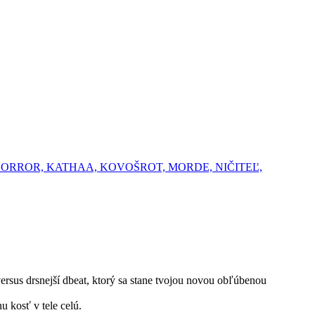
L HORROR, KATHAA, KOVOŠROT, MORDE, NIČITEĽ,
s drsnejší dbeat, ktorý sa stane tvojou novou obľúbenou
 kosť v tele celú.