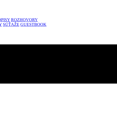
PISY
ROZHOVORY
Y
SÚŤAŽE
GUESTBOOK