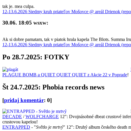
tak je. mea culpa.
12-13.6.2026 Siedmy kruh priateľov Mošovce @ areál Drienok (repo
30.06. 18:05
wsxw:
Ak si dobre pamatam, tak v piatok hrala kapela The Blots. Summa Iru 
12-13.6.2026 Siedmy kruh priateľov Mošovce @ areál Drienok (repo
Po 28.7.2025: FOTKY
PLAGUE BOMB a QUIET QUIET QUIET z Akcie 22 v Poprade
!
Št 24.7.2025: Phobia records news
[
pridaj komentár
: 0]
DECADE
/
WOLFCHARGE
12": Dvojnásobné dbeat crustové inf
crustovou kapelou!
ENTRAPPED
- "
Světlo je mrtvý
" 12": Druhý album českého death me