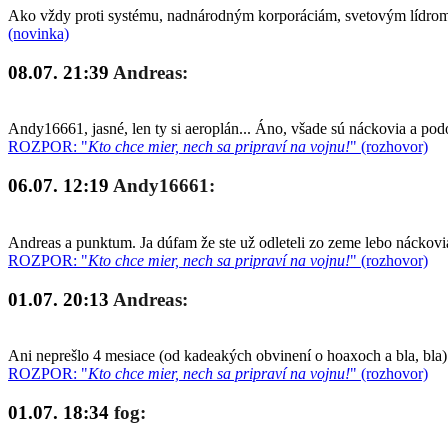
Ako vždy proti systému, nadnárodným korporáciám, svetovým lídrom a
(novinka)
08.07. 21:39
Andreas:
Andy16661, jasné, len ty si aeroplán... Áno, všade sú náckovia a po
ROZPOR: "
Kto chce mier, nech sa pripraví na vojnu!
" (rozhovor)
06.07. 12:19
Andy16661:
Andreas a punktum. Ja dúfam že ste už odleteli zo zeme lebo náckovia
ROZPOR: "
Kto chce mier, nech sa pripraví na vojnu!
" (rozhovor)
01.07. 20:13
Andreas:
Ani neprešlo 4 mesiace (od kadeakých obvinení o hoaxoch a bla, bla)
ROZPOR: "
Kto chce mier, nech sa pripraví na vojnu!
" (rozhovor)
01.07. 18:34
fog: